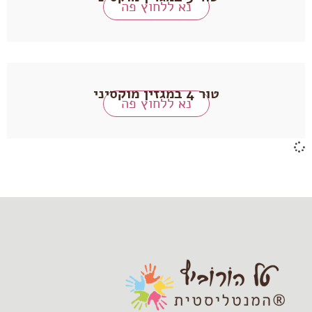
נא ללחוץ פה
טור 4 במגזין מוקסיני
נא ללחוץ פה